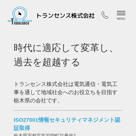
HOME
ホーム
時代に適応して変革し、
COMPANY
会社案内
過去を超越する
SERVICES
サービス
トランセンス株式会社は電気通信・電気工
事を通して地域社会へのお役立ちを目指す
FAQ
栃木県の会社です。
FAQ
ISO27001情報セキュリティマネジメント認
CONTACT
証取得
お問合せ
栃木県宇都宮市岩曽町31番地2