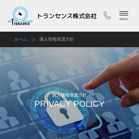
HOME
ホーム
ホーム
個人情報保護方針
COMPANY
会社案内
SERVICES
サービス
個人情報保護方針
FAQ
PRIVACY POLICY
FAQ
CONTACT
お問合せ