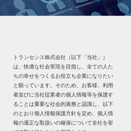
情報セキュリティ基本方針
個人情報保護方針
特定個人情報の適正な取扱いに関する基本
方針
採用面接におけるセクシャルハラスメント
トランセンス株式会社（以下「当社」）
防止方針
は、快適な社会実現を目指し、全ての人た
カスタマーハラスメント対策 行動指針
ちの幸せをつくるお役立ち企業になりたい
と願っています。そのため、お客様、利用
サイトの利用条件
者並びに当社従業者の個人情報等を保護す
新着情報
ることは重要な社会的責務と認識し、以下
のとおり個人情報保護方針を定め、個人情
報の適正な取扱いの確保について全社を挙